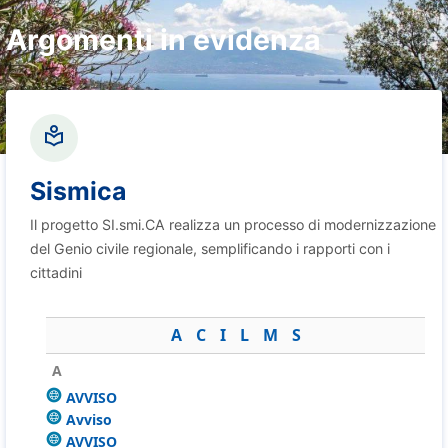
Argomenti in evidenza
Sismica
Il progetto SI.smi.CA realizza un processo di modernizzazione
del Genio civile regionale, semplificando i rapporti con i
cittadini
A
C
I
L
M
S
A
AVVISO
Avviso
AVVISO