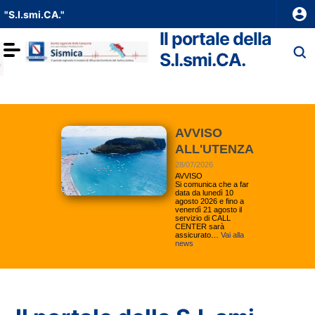
Vai ai contenuti
"S.I.smi.CA."
Vai al menu di navigazione
Vai al footer
Il portale della
Toggle navigation
S.I.smi.CA.
AVVISO
ALL'UTENZA
28/07/2026
AVVISO
Si comunica che a far
data da lunedì 10
agosto 2026 e fino a
venerdì 21 agosto il
servizio di CALL
CENTER sarà
assicurato…
Vai alla
news