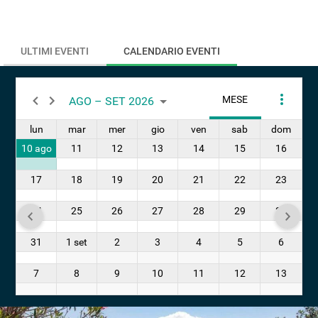
ULTIMI EVENTI
CALENDARIO EVENTI
MESE
ITEM
AGO – SET 2026
lun
mar
mer
gio
ven
sab
dom
10 ago
11
12
13
14
15
16
17
18
19
20
21
22
23
24
25
26
27
28
29
30
31
1 set
2
3
4
5
6
7
8
9
10
11
12
13